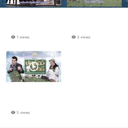
โคเนื้อพันธุ์บีฟมาสเตอร์ทา
หมูดำกรมปศุสัตว์สู่หมูดำด
งเลือกสำหรับผลิตเนื้อโคคุ
อยตุงพันธุกรรมเพื่อวิถีชุม
ณภาพดี
ชน
1 views
2 views
รายการปศุสัตว์สวัสดี ตอ
นที่ 9 งานเด่นของสํานักพั
ฒนาพันธุ์สัตว์
5 views