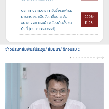
ประกาศประกวดราคาจัดซื้อรถฟาร์ม
แทรกเตอร์ ชนิดขับเคลื่อน ๔ ล้อ
2568-
ขนาด ๑๑๐ แรงม้า พร้อมติดตั้งชุด
11-28
บุ้งกี๋ (ศบส.นครสวรรค์)
ข่าวประชาสัมพันธ์ประชุม/ สัมมนา/ ฝึกอบรม ::
PREV
NEX